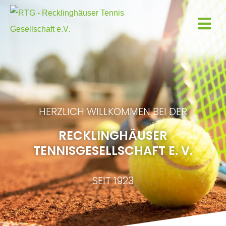
HERZLICH WILLKOMMEN BEI DER
RECKLINGHÄUSER
TENNISGESELLSCHAFT E. V.
SEIT 1923