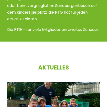
oder beim vergnüglichen Sandburgenbauen auf
dem Kinderspielplatz: die RTG hat für jeden
etwas zu bieten.
Die RTG – für viele Mitglieder ein zweites Zuhause.
AKTUELLES